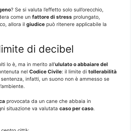
ogeno
? Se si valuta l’effetto solo sull’orecchio,
sidera come un
fattore di stress
prolungato,
o, allora il
giudice
può ritenere applicabile la
imite di decibel
i lo è, ma in merito all’
ululato o abbaiare del
contenuta nel
Codice Civile
: il limite di
tollerabilità
 sentenza, infatti, un suono non è ammesso se
l’ambiente.
ca
provocata da un cane che abbaia in
ni situazione va valutata
caso per caso
.
centro città;