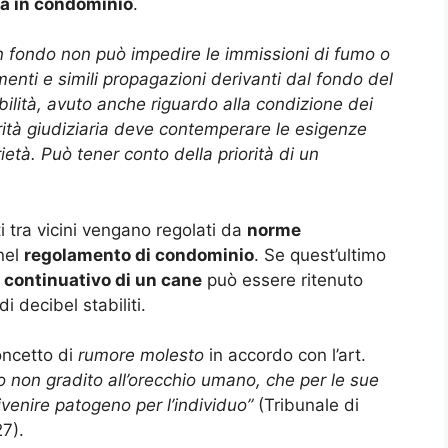
a in condominio
.
 un fondo non può impedire le immissioni di fumo o
timenti e simili propagazioni derivanti dal fondo del
bilità, avuto anche riguardo alla condizione dei
orità giudiziaria deve contemperare le esigenze
ietà. Può tener conto della priorità di un
i tra vicini vengano regolati da
norme
nel
regolamento di condominio
. Se quest’ultimo
e continuativo di un cane
può essere ritenuto
i decibel stabiliti.
concetto di
rumore molesto
in accordo con l’art.
 non gradito all’orecchio umano, che per le sue
ivenire patogeno per l’individuo”
(Tribunale di
7).