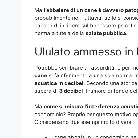
Ma
l’abbaiare di un cane è davvero pat
probabilmente no. Tuttavia, se lo si con
capace di incidere sul benessere psicofisic
norma a tutela della
salute pubblica
.
Ululato ammesso in l
Potrebbe sembrare un’assurdità, e per molt
cane
si fa riferimento a una sola norma 
acustica in decibel
. Secondo una storica
supera di
3 decibel
il rumore di fondo del
Ma
come si misura l’interferenza acusti
condominio? Proprio per questo motivo og
Consideriamo due esempi molto diversi:
Il cane abbaia in un condominio nel 