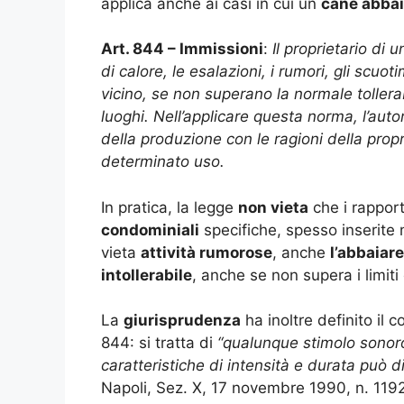
applica anche ai casi in cui un
cane abbai
Art. 844 – Immissioni
:
Il proprietario di
di calore, le esalazioni, i rumori, gli scuo
vicino, se non superano la normale tollera
luoghi. Nell’applicare questa norma, l’aut
della produzione con le ragioni della propr
determinato uso.
In pratica, la legge
non vieta
che i rapport
condominiali
specifiche, spesso inserite 
vieta
attività rumorose
, anche
l’abbaiar
intollerabile
, anche se non supera i limiti d
La
giurisprudenza
ha inoltre definito il 
844: si tratta di
“qualunque stimolo sonoro
caratteristiche di intensità e durata può d
Napoli, Sez. X, 17 novembre 1990, n. 1192