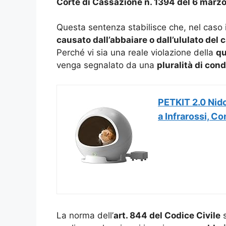
Corte di Cassazione n. 1394 del 6 marz
Questa sentenza stabilisce che, nel caso 
causato dall’abbaiare o dall’ululato del 
Perché vi sia una reale violazione della
qu
venga segnalato da una
pluralità di con
PETKIT 2.0 Nido
a Infrarossi, Con
La norma dell’
art. 844 del Codice Civile
s