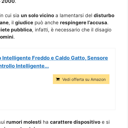
o 2000
.
in cui sia
un solo vicino
a lamentarsi del
disturbo
cane
, il
giudice
può anche
respingere l’accusa
.
iete pubblica
, infatti, è necessario che il disagio
domini
.
 Intelligente Freddo e Caldo Gatto, Sensore
trollo Intelligente...
Vedi offerta su Amazon
ui
rumori molesti
ha
carattere dispositivo
e si