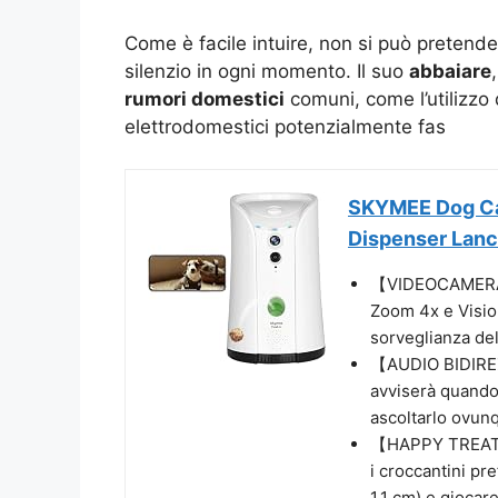
Come è facile intuire, non si può pretende
silenzio in ogni momento. Il suo
abbaiare
rumori domestici
comuni, come l’utilizzo d
elettrodomestici potenzialmente fas
SKYMEE Dog Ca
Dispenser Lanc
【VIDEOCAMERA 
Zoom 4x e Vision
sorveglianza del
【AUDIO BIDIREZI
avviserà quando 
ascoltarlo ovunq
【HAPPY TREAT D
i croccantini pr
1,1 cm) e giocar