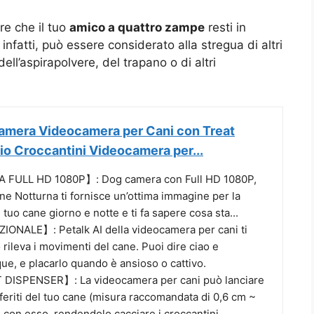
re che il tuo
amico a quattro zampe
resti in
, infatti, può essere considerato alla stregua di altri
ell’aspirapolvere, del trapano o di altri
mera Videocamera per Cani con Treat
io Croccantini Videocamera per...
FULL HD 1080P】: Dog camera con Full HD 1080P,
e Notturna ti fornisce un’ottima immagine per la
 tuo cane giorno e notte e ti fa sapere cosa sta...
ONALE】: Petalk AI della videocamera per cani ti
rileva i movimenti del cane. Puoi dire ciao e
ue, e placarlo quando è ansioso o cattivo.
ISPENSER】: La videocamera per cani può lanciare
eferiti del tuo cane (misura raccomandata di 0,6 cm ~
e con esso, rendendolo cacciare i croccantini...