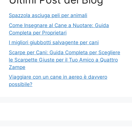
Spazzola asciuga peli per animali
Come Insegnare al Cane a Nuotare: Guida
Completa per Proprietari
I migliori giubbotti salvagente per cani
Scarpe per Cani: Guida Completa per Scegliere
le Scarpette Giuste per il Tuo Amico a Quattro
Zampe
Viaggiare con un cane in aereo è davvero
possibile?