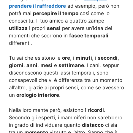
prendere il raffreddore
ad esempio, però non
potrà mai
percepire il tempo
così come lo
conosci tu. Il tuo amico a quattro zampe
utilizza
i propri
sensi
per avere un’idea dei
momenti che scorrono in
fasce temporali
differenti.
Tu sai che esistono le
ore
, i
minuti
, i
secondi
,
giorni
,
anni
,
mesi
e
settimane
. I cani, seppur
disconoscono questi lassi temporali, sono
consapevoli che vi è differenza tra un momento
all’altro, grazie ai propri sensi, come se avessero
un
orologio interiore
.
Nella loro mente però, esistono i
ricordi
.
Secondo gli esperti, i mammiferi non sarebbero
in grado di individuare quanto
distacco
ci sia
tra un
momento
vissuto e l’altro. Sanno che è