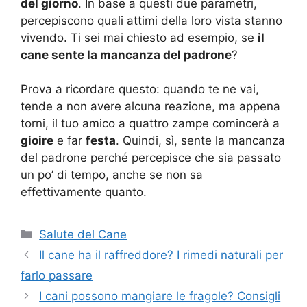
del giorno
. In base a questi due parametri,
percepiscono quali attimi della loro vista stanno
vivendo. Ti sei mai chiesto ad esempio, se
il
cane sente la mancanza del padrone
?
Prova a ricordare questo: quando te ne vai,
tende a non avere alcuna reazione, ma appena
torni, il tuo amico a quattro zampe comincerà a
gioire
e far
festa
. Quindi, sì, sente la mancanza
del padrone perché percepisce che sia passato
un po’ di tempo, anche se non sa
effettivamente quanto.
Categorie
Salute del Cane
Il cane ha il raffreddore? I rimedi naturali per
farlo passare
I cani possono mangiare le fragole? Consigli