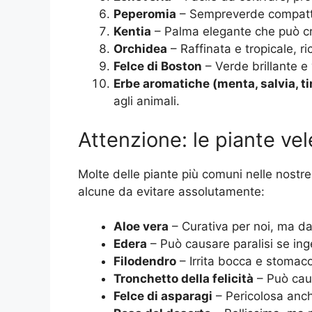
Peperomia
– Sempreverde compatto,
Kentia
– Palma elegante che può cre
Orchidea
– Raffinata e tropicale, r
Felce di Boston
– Verde brillante e
Erbe aromatiche (menta, salvia, t
agli animali.
Attenzione: le piante ve
Molte delle piante più comuni nelle nost
alcune da evitare assolutamente:
Aloe vera
– Curativa per noi, ma da
Edera
– Può causare paralisi se inge
Filodendro
– Irrita bocca e stomaco
Tronchetto della felicità
– Può caus
Felce di asparagi
– Pericolosa anche