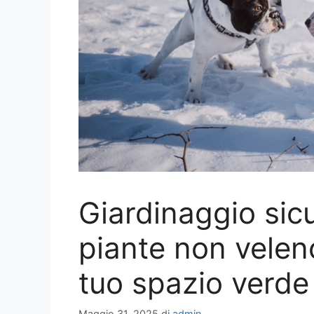
Giardinaggio sicu
piante non velen
tuo spazio verde
Maggio 31, 2025
di
admin