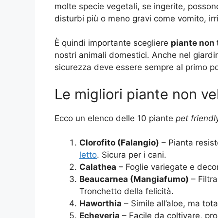
molte specie vegetali, se ingerite, posson
disturbi più o meno gravi come vomito, irri
È quindi importante scegliere
piante non 
nostri animali domestici. Anche nel giardina
sicurezza deve essere sempre al primo po
Le migliori piante non ve
Ecco un elenco delle 10 piante
pet friendl
Clorofito (Falangio)
– Pianta resist
letto
. Sicura per i cani.
Calathea
– Foglie variegate e decora
Beaucarnea (Mangiafumo)
– Filtr
Tronchetto della felicità.
Haworthia
– Simile all’aloe, ma tot
Echeveria
– Facile da coltivare, p