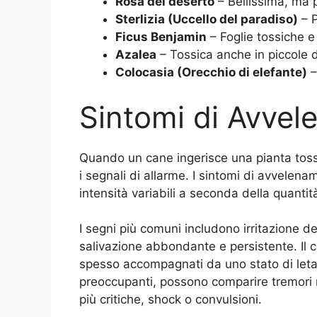
Rosa del deserto
– Bellissima, ma p
Sterlizia (Uccello del paradiso)
– P
Ficus Benjamin
– Foglie tossiche e
Azalea
– Tossica anche in piccole 
Colocasia (Orecchio di elefante)
–
Sintomi di Avve
Quando un cane ingerisce una pianta tos
i segnali di allarme. I sintomi di avvelen
intensità variabili a seconda della quantità
I segni più comuni includono irritazione
salivazione abbondante e persistente. Il 
spesso accompagnati da uno stato di leta
preoccupanti, possono comparire tremori mus
più critiche, shock o convulsioni.