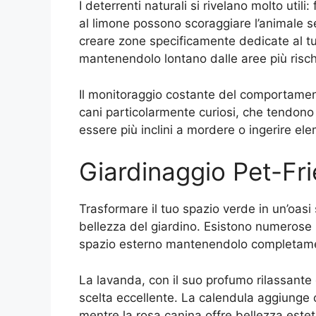
I deterrenti naturali si rivelano molto utili
al limone possono scoraggiare l’animale se
creare zone specificamente dedicate al t
mantenendolo lontano dalle aree più risch
Il monitoraggio costante del comportamen
cani particolarmente curiosi, che tendono
essere più inclini a mordere o ingerire ele
Giardinaggio Pet-Frie
Trasformare il tuo spazio verde in un’oasi s
bellezza del giardino. Esistono numerose 
spazio esterno mantenendolo completame
La lavanda, con il suo profumo rilassante 
scelta eccellente. La calendula aggiunge
mentre la rosa canina offre bellezza estet