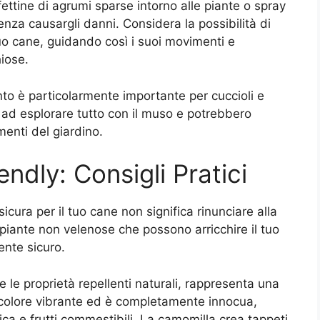
: fettine di agrumi sparse intorno alle piante o spray
nza causargli danni. Considera la possibilità di
uo cane, guidando così i suoi movimenti e
iose.
to è particolarmente importante per cuccioli e
 ad esplorare tutto con il muso e potrebbero
menti del giardino.
ndly: Consigli Pratici
icura per il tuo cane non significa rinunciare alla
piante non velenose che possono arricchire il tuo
nte sicuro.
e le proprietà repellenti naturali, rappresenta una
 colore vibrante ed è completamente innocua,
ica e frutti commestibili. La camomilla crea tappeti